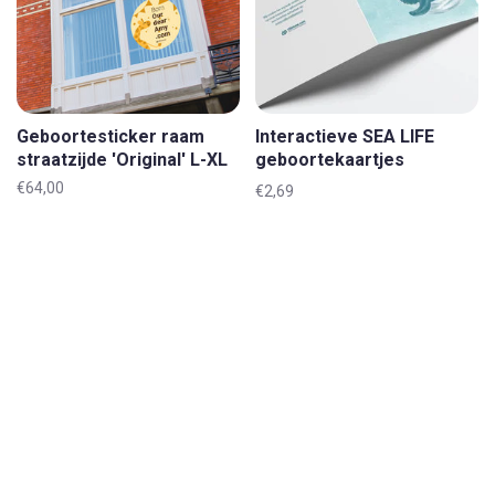
Geboortesticker raam
Interactieve SEA LIFE
straatzijde 'Original' L-XL
geboortekaartjes
'Original'
€64,00
€2,69