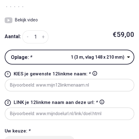
•
•
•
•
•
Bekijk video
€59,00
Aantal:
-
+
Oplage:
*
1 (3 m, vlag 148 x 210 mm)
KIES je gewenste 12linkme naam:
*
LINK je 12linkme naam aan deze url:
*
Uw keuze:
*