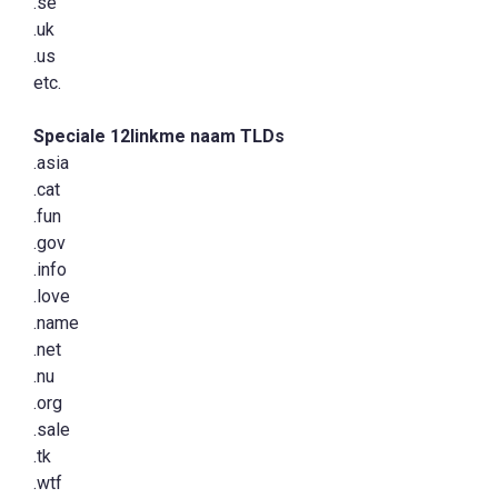
.se
.uk
.us
etc.
Speciale 12linkme naam TLDs
.asia
.cat
.fun
.gov
.info
.love
.name
.net
.nu
.org
.sale
.tk
.wtf