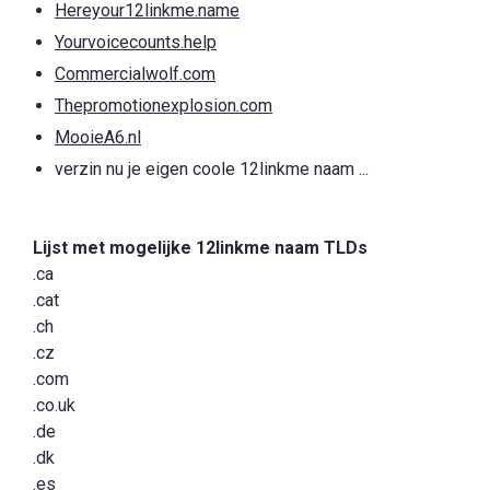
Hereyour12linkme.name
Yourvoicecounts.help
Commercialwolf.com
Thepromotionexplosion.com
MooieA6.nl
verzin nu je eigen coole 12linkme naam ...
Lijst met mogelijke 12linkme naam TLDs
.ca
.cat
.ch
.cz
.com
.co.uk
.de
.dk
.es