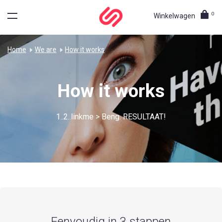
0
Winkelwagen
Home
We are
How it works
How it works
1..2..linkme > Beng. RESULTAAT!
Eenvoudig in 3 stappen