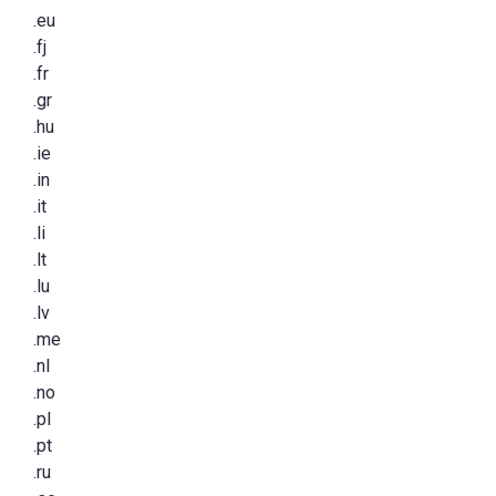
.eu
.fj
.fr
.gr
.hu
.ie
.in
.it
.li
.lt
.lu
.lv
.me
.nl
.no
.pl
.pt
.ru