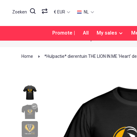
€ EUR
NL
Zoeken
Promote |
All
My sales
M
Altijd 100% tevreden
Home
*Hulpactie* dierentuin THE LION IN.ME 'Heart' de