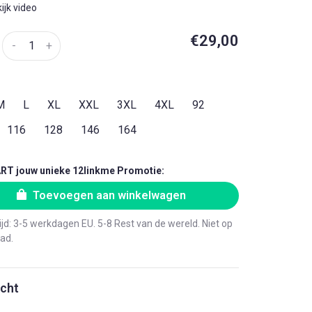
ijk video
€29,00
-
+
M
L
XL
XXL
3XL
4XL
92
116
128
146
164
RT jouw unieke 12linkme Promotie:
Toevoegen aan winkelwagen
ijd: 3-5 werkdagen EU. 5-8 Rest van de wereld. Niet op
ad.
icht