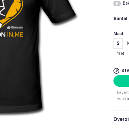
Bek
Aantal:
Maat:
S
104
STA
Levert
voorra
Overz