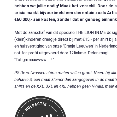
hebben we jullie nodig! Maak het verschil. Door d
crisis maakt bijvoorbeeld een dierentuin zoals Artis
€60.000,- aan kosten, zonder dat er genoeg binnen
Met de aanschaf van dit speciale THE LION IN.ME design-
(klein)­kinderen draag je direct bij met €15,- per shirt bi
en huisvestiging van onze 'Oranje Leeuwen' in Nederlan
not-for-profit uitgevoerd door 12linkme. Delen mag!
“Tot grrraaauwww … !”
PS De volwassen shirts maten vallen groot. Neem bij al
behalve S, een maat kleiner dan aangegeven in de maatt
shirts en de XXL, 3XL en 4XL hebben geen V-hals, maar e