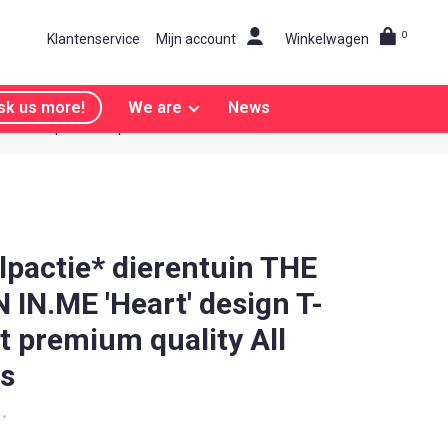
0
Klantenservice
Mijn account
Winkelwagen
sk us more!
We are
News
Explosief opvallen!
lpactie* dierentuin THE
N IN.ME 'Heart' design T-
rt premium quality All
es
•