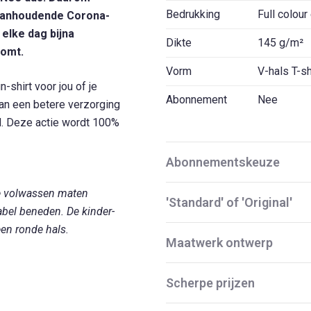
Bedrukking
Full colour
e aanhoudende Corona-
 elke dag bijna
Dikte
145 g/m²
komt.
Vorm
V-hals T-s
shirt voor jou of je
Abonnement
Nee
j aan een betere verzorging
d. Deze actie wordt 100%
Abonnementskeuze
le volwassen maten
'Standard' of 'Original'
abel beneden. De kinder-
en ronde hals.
Maatwerk ontwerp
Scherpe prijzen