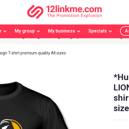
e
My group
My business
Specials
A
Jouw eigen 'Original' design mogelijk
Gratis bezorgd
sign T-shirt premium quality All sizes
*Hu
LIO
shi
siz
•
•
•
•