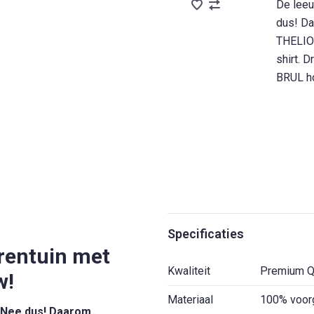
De leeu
dus! Da
THELION
shirt. 
BRUL ho
Specificaties
erentuin met
Kwaliteit
Premium Qu
w!
Materiaal
100% voor
 Nee dus! Daarom