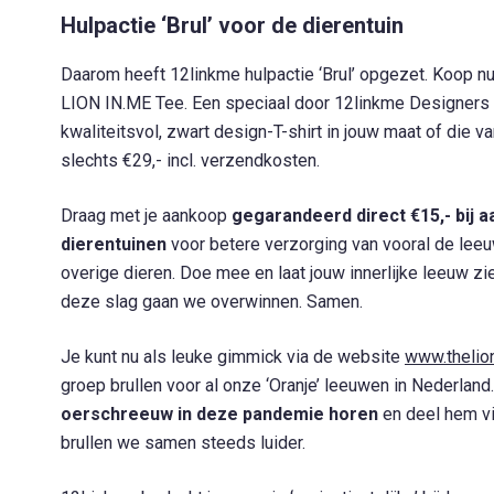
Hulpactie ‘Brul’ voor de dierentuin
Daarom heeft 12linkme hulpactie ‘Brul’ opgezet. Koop nu
LION IN.ME Tee. Een speciaal door 12linkme Designers
kwaliteitsvol, zwart design-T-shirt in jouw maat of die va
slechts €29,- incl. verzendkosten.
Draag met je aankoop
gegarandeerd direct €15,- bij 
dierentuinen
voor betere verzorging van vooral de leeu
overige dieren. Doe mee en laat jouw innerlijke leeuw zi
deze slag gaan we overwinnen. Samen.
Je kunt nu als leuke gimmick via de website
www.thelio
groep brullen voor al onze ‘Oranje’ leeuwen in Nederland
oerschreeuw in deze pandemie horen
en deel hem vi
brullen we samen steeds luider.