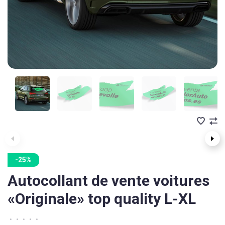
-25%
Autocollant de vente voitures
«Originale» top quality L-XL
•
•
•
•
•