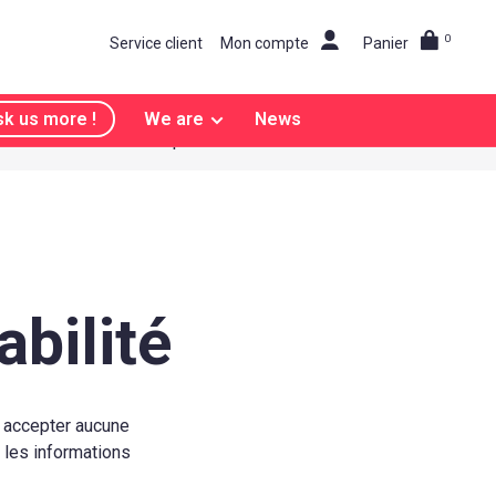
0
Service client
Mon compte
Panier
k us more !
We are
News
Différencier explosive !
bilité
s accepter aucune
 les informations