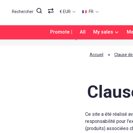
€ EUR
FR
Rechercher
Promote |
All
My sales
M
Toujours 100% satisfait
Accueil
Clause de
Claus
Ce site a été réalisé 
responsabilité pour l'
(produits) associées 