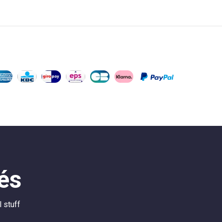
tés
 stuff