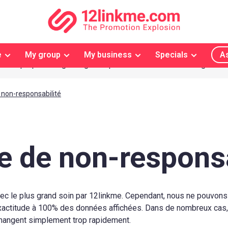
e
My group
My business
Specials
As
Votre propre design 'Originale' possible
Livraison gratuite
 non-responsabilité
e de non-responsa
avec le plus grand soin par 12linkme. Cependant, nous ne pouvon
exactitude à 100% des données affichées. Dans de nombreux cas,
changent simplement trop rapidement.