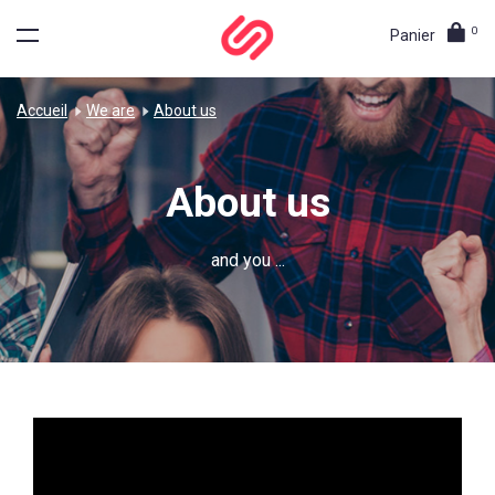
0
Panier
Accueil
We are
About us
About us
and you ...