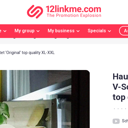
e
My group
My business
Specials
A
Ihr eigenes 'Original' Design möglich
Kostenloser Vers
t 'Original' top quality XL-XXL
Hau
V-Sc
top
•
•
•
•
Sc