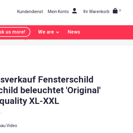
0
Kundendienst
Mein Konto
Ihr Warenkorb
sk us more!
We are
News
and
Explosiv auffallen!
sverkauf Fensterschild
hild beleuchtet 'Original'
 quality XL-XXL
•
hau Video