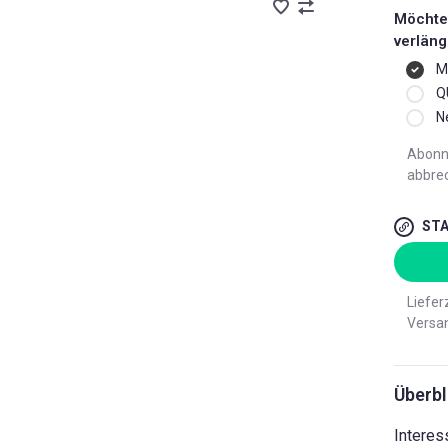
Möchte
verlän
M
Q
N
Abonn
abbre
STA
Liefer
Versa
Überbl
Interes