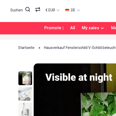
€ EUR
DE
Suchen
Promote |
All
My sales
M
Immer 100% zufrieden
Startseite
Hausverkauf Fensterschild V-Schild beleuchte