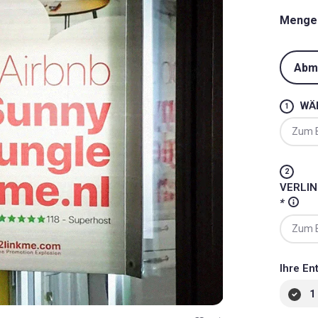
Menge
Abm
WÄ
VERLIN
*
Ihre En
1