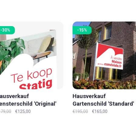
-30%
-15%
ausverkauf
Hausverkauf
ensterschild 'Original'
Gartenschild 'Standard'
L-XXL
XL
179,00
€125,00
€195,00
€165,00