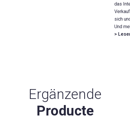
das Int
Verkauf
sich un
Und meh
> Lese
Ergänzende
Producte