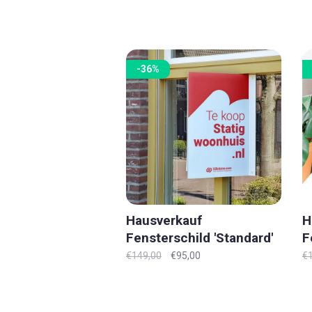
-36%
Hausverkauf
H
Fensterschild 'Standard'
F
XL-XXL
X
€149,00
€95,00
€