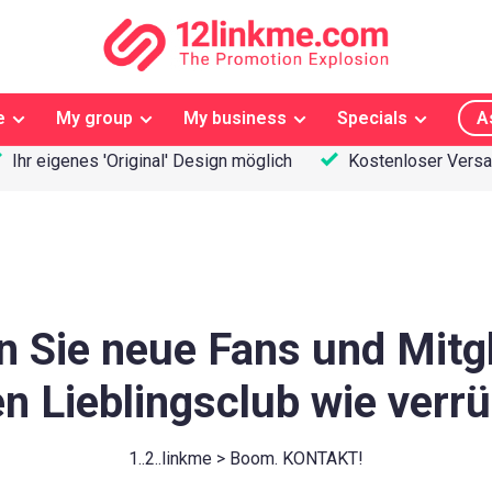
e
My group
My business
Specials
A
Ihr eigenes 'Original' Design möglich
Kostenloser Vers
 Sie neue Fans und Mitgl
en Lieblingsclub wie verrü
1..2..linkme > Boom. KONTAKT!