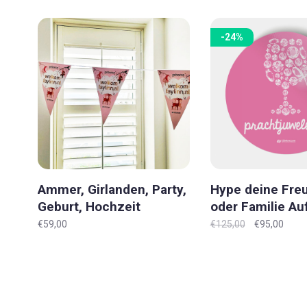
-24%
Ammer, Girlanden, Party,
Hype deine Fre
Geburt, Hochzeit
oder Familie Au
'Original'
'Original' M
€59,00
€125,00
€95,00