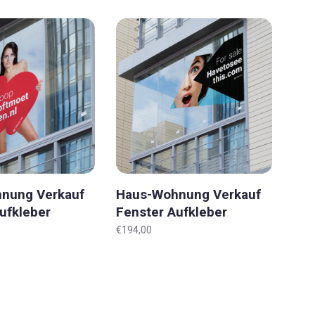
nung Verkauf
Haus-Wohnung Verkauf
ufkleber
Fenster Aufkleber
 XXXL
'Original' XXXL
€194,00