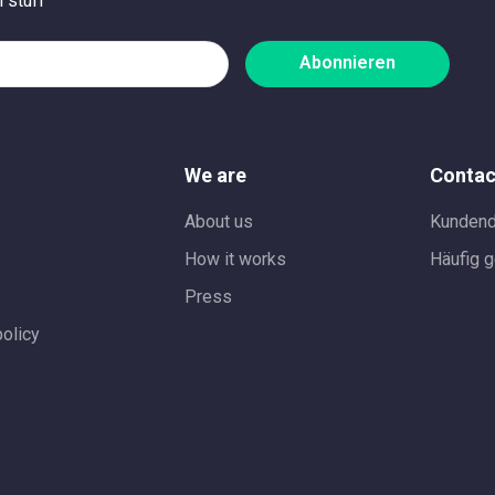
 stuff
Abonnieren
We are
Contac
About us
Kundend
How it works
Häufig g
Press
policy