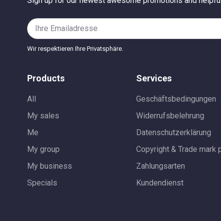
Sign up for our newest awesome promotions and helpful
Wir respektieren Ihre Privatsphäre.
Products
Services
All
Geschäftsbedingungen
My sales
Widerrufsbelehrung
Me
Datenschutzerklärung
My group
Copyright & Trade mark 
My business
Zahlungsarten
Specials
Kundendienst