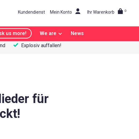
0
Kundendienst
Mein Konto
Ihr Warenkorb
sk us more!
We are
News
and
Explosiv auffallen!
ieder für
ckt!