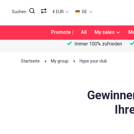
€ EUR
DE
Suchen
Promote |
All
My sales
M
Immer 100% zufrieden
Startseite
My group
Hype your club
Gewinnen
Ihr