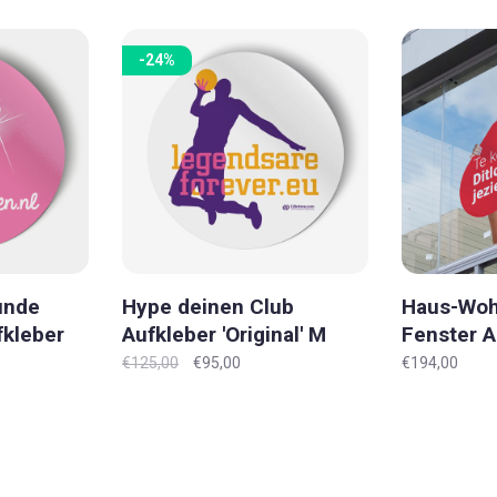
-24%
unde
Hype deinen Club
Haus-Woh
fkleber
Aufkleber 'Original' M
Fenster A
'Original'
€125,00
€95,00
€194,00