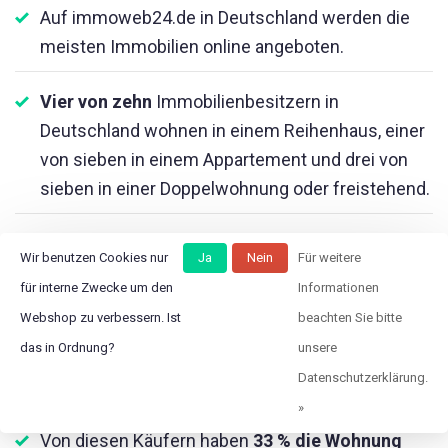
Auf immoweb24.de in Deutschland werden die
meisten Immobilien online angeboten.
Vier von zehn
Immobilienbesitzern in
Deutschland wohnen in einem Reihenhaus, einer
von sieben in einem Appartement und drei von
sieben in einer Doppelwohnung oder freistehend.
In jeder Region mit einer Reichweite von 20 km
Wir benutzen Cookies nur
Ja
Nein
Für weitere
werden durchschnittlich pro Monat etwa
500–
für interne Zwecke um den
Informationen
750 neue Wohnungen
zum Kauf angeboten.
Webshop zu verbessern. Ist
beachten Sie bitte
das in Ordnung?
unsere
In
87 % der Fälle
werden Wohnungen durch
Datenschutzerklärung.
Käufer aus der direkten Nachbarschaft gekauft.
»
Von diesen Käufern haben
33 % die Wohnung