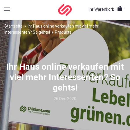
0
Ihr Warenkorb
Startseite
Ihr Haus online verkaufen mit viel mehr
Interessenten? So gehts!
Products
Ihr Haus online verkaufen mit
viel mehr Interessenten? So
gehts!
26 Dec 2020