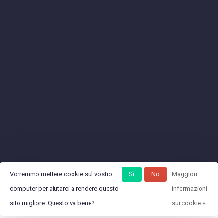
Vorremmo mettere cookie sul vostro
Sì
No
Maggiori
computer per aiutarci a rendere questo
informazioni
sito migliore. Questo va bene?
sui cookie »
© Copyright 2026 12Linkme