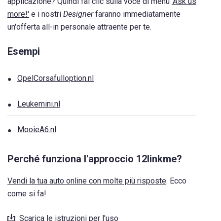
applicazione? Quindi fai clic sulla voce di menu
'Ask us
more!'
e i nostri
Designer
faranno immediatamente
un'offerta all-in personale attraente per te.
Esempi
OpelCorsafulloption.nl
Leukemini.nl
MooieA6.nl
Perché funziona l'approccio 12linkme?
Vendi la tua auto online con molte più risposte
. Ecco
come si fa!
Scarica le istruzioni per l'uso