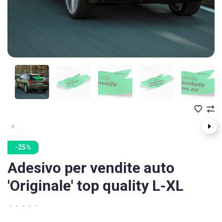
-25%
Adesivo per vendite auto
'Originale' top quality L-XL
•
•
•
•
•