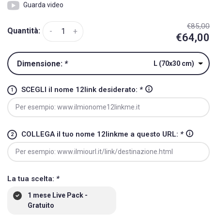
Guarda video
€85,00
Quantità:
-
+
€64,00
Dimensione:
*
L (70x30 cm)
SCEGLI il nome 12link desiderato:
*
COLLEGA il tuo nome 12linkme a questo URL:
*
La tua scelta:
*
1 mese Live Pack -
Gratuito