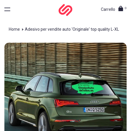
0
Carrello
Home
Adesivo per vendite auto 'Originale' top quality L-XL