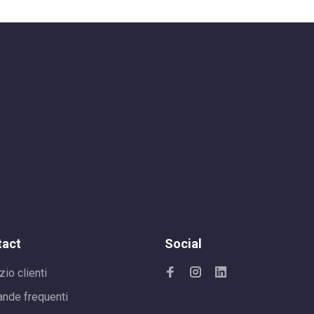
tact
Social
zio clienti
nde frequenti