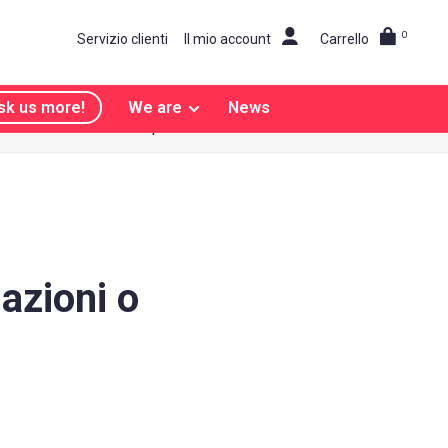
0
Servizio clienti
Il mio account
Carrello
sk us more!
We are
News
Fatti notare esplosivo!
 azioni o