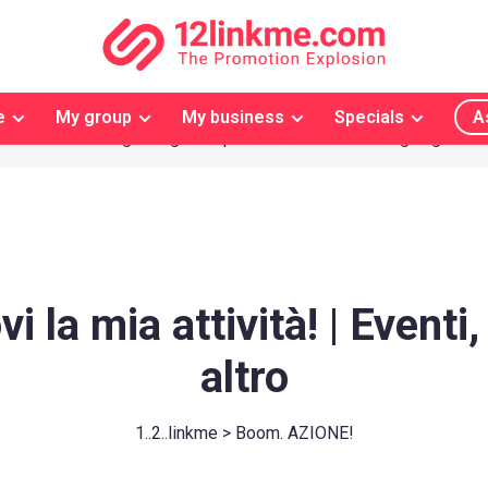
e
My group
My business
Specials
A
Il tuo design 'Originale' possibile
Consegna gratuita
 la mia attività! | Eventi,
altro
1..2..linkme > Boom. AZIONE!