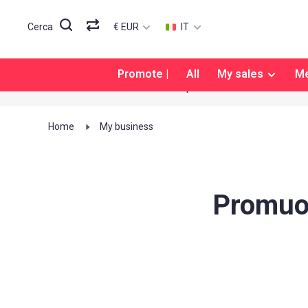
€ EUR
IT
Cerca
Promote |
All
My sales
M
Sempre soddisfatto al 100%
Home
My business
Promuovi