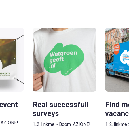
event
Real successfull
Find m
surveys
vacanc
. AZIONE!
1..2..linkme > Boom. AZIONE!
1..2..linkme