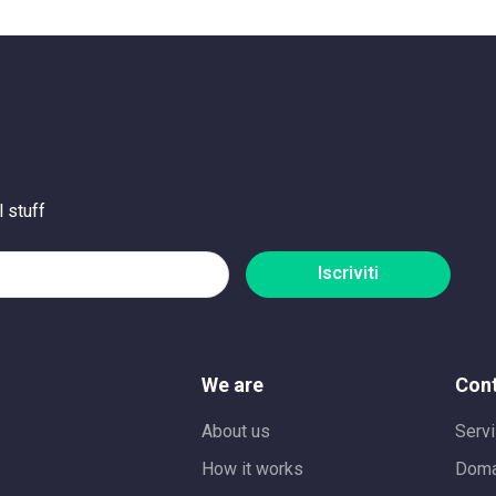
 stuff
Iscriviti
We are
Con
About us
Servi
How it works
Doma