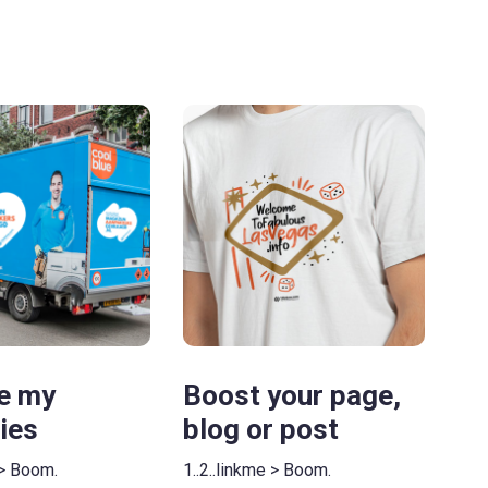
e my
Boost your page,
ies
blog or post
 > Boom.
1..2..linkme > Boom.