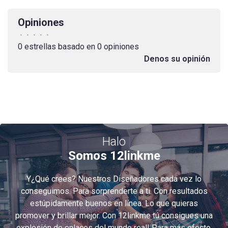
Opiniones
•
•
•
•
•
0 estrellas basado en 0 opiniones
Denos su opinión
Halo
Somos 12linkme
Y¿Qué crees? Nuestros Diseñadores cada vez lo
conseguimos. Para sorprenderte a ti. Con resultados
estúpidamente buenos en línea. Lo que quieras
promover y brillar mejor. Con 12linkme tú consigues una
explosión de enlaces del mundo real! Para más efecto.