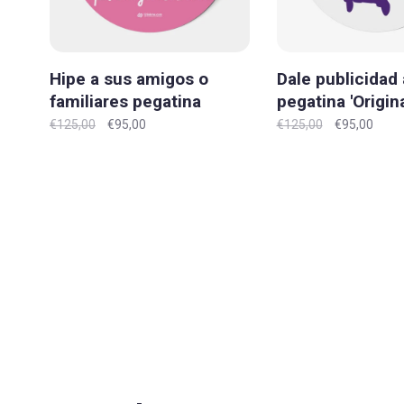
Hipe a sus amigos o
Dale publicidad 
familiares pegatina
pegatina 'Origin
'Original' M
€125,00
€95,00
€125,00
€95,00