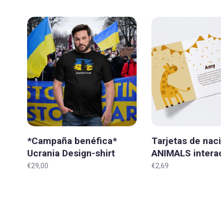
*Campaña benéfica*
Tarjetas de nac
Ucrania Design-shirt
ANIMALS interac
UKRAINE ITS.ME Todos
'Original'
€29,00
€2,69
los tamaños