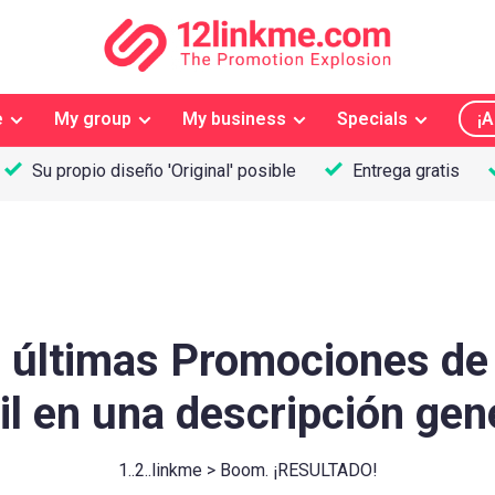
e
My group
My business
Specials
¡A
Su propio diseño 'Original' posible
Entrega gratis
s últimas Promociones de
til en una descripción gen
1..2..linkme > Boom. ¡RESULTADO!