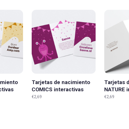
imiento
Tarjetas de nacimiento
Tarjetas 
tivas
COMICS interactivas
NATURE in
'Original'
'Original'
€2,69
€2,69