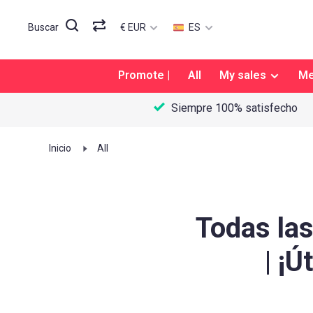
€ EUR
ES
Buscar
Promote |
All
My sales
M
Siempre 100% satisfecho
Inicio
All
Todas la
| ¡Ú