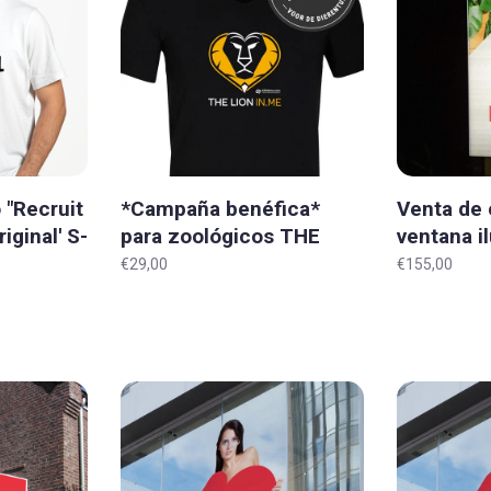
 "Recruit
*Campaña benéfica*
Venta de 
iginal' S-
para zoológicos THE
ventana i
LION IN.ME 'Heart' T-shirt
'Original'
€29,00
€155,00
Todos los tamaños