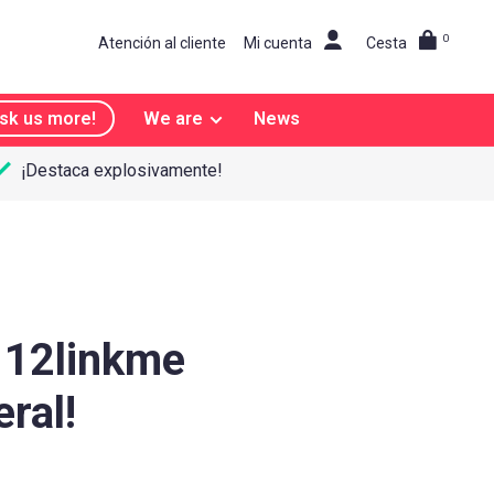
0
Atención al cliente
Mi cuenta
Cesta
sk us more!
We are
News
¡Destaca explosivamente!
 12linkme
eral!