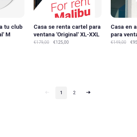
a tu club
Casa se renta cartel para
Casa en al
al' M
ventana 'Original' XL-XXL
para vent
XL-XXL
€179,00
€125,00
€149,00
€95
1
2