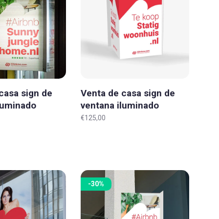
casa sign de
Venta de casa sign de
luminado
ventana iluminado
 XL-XXL
'Estándar' XL-XXL
€125,00
-30%