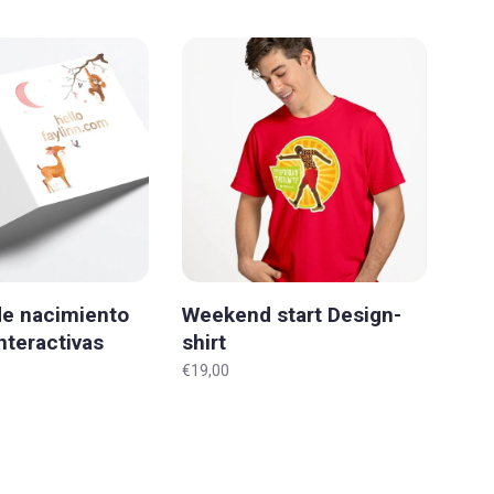
de nacimiento
Weekend start Design-
teractivas
shirt
ITSFRIDAYTHEN.WTF
€19,00
Todos los tamaños