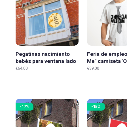
Pegatinas nacimiento
Feria de empleo
bebés para ventana lado
Me" camiseta 'Or
de la calle 'Original' L-XL
XXL
€64,00
€39,00
-17%
-15%