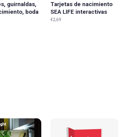
s, guirnaldas,
Tarjetas de nacimiento
acimiento, boda
SEA LIFE interactivas
'Original'
€2,69