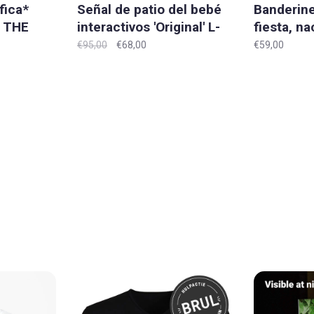
fica*
Señal de patio del bebé
Banderine
s THE
interactivos 'Original' L-
fiesta, n
t' T-shirt
XXL
'Original'
€95,00
€68,00
€59,00
ños