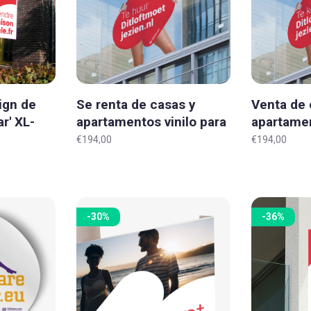
ign de
Se renta de casas y
Venta de 
r' XL-
apartamentos vinilo para
apartamen
ventana 'Original' XXXL
ventana 'O
€194,00
€194,00
-30%
-36%