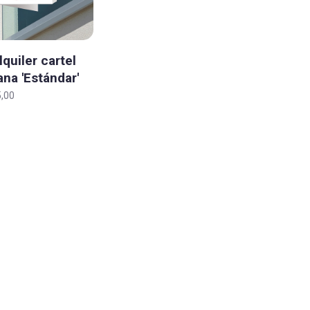
quiler cartel
ana 'Estándar'
,00