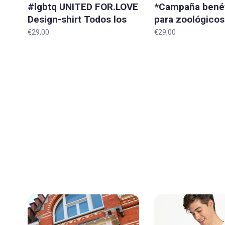
#lgbtq UNITED FOR.LOVE
*Campaña bené
Design-shirt Todos los
para zoológico
tamaños
LION IN.ME 'Hear
€29,00
€29,00
Todos los tama