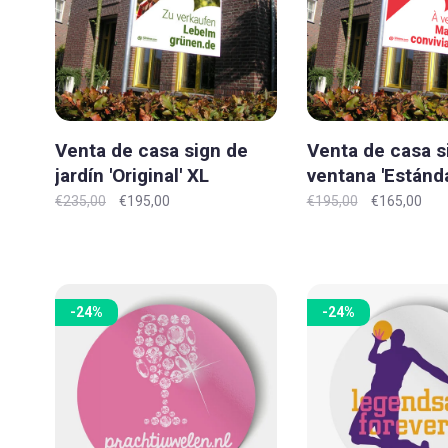
Venta de casa sign de
Venta de casa s
jardín 'Original' XL
ventana 'Estánda
XXL - Copy
€235,00
€195,00
€195,00
€165,00
-24%
-24%