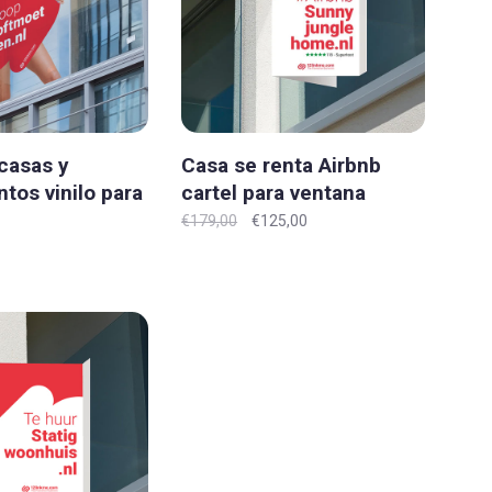
casas y
Casa se renta Airbnb
tos vinilo para
cartel para ventana
riginal' XXXL
'Original' XL-XXL
€179,00
€125,00