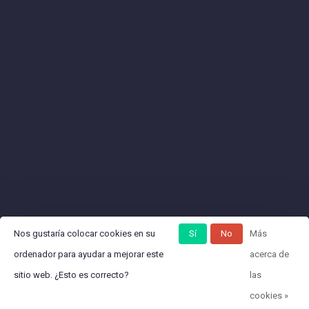
Nos gustaría colocar cookies en su
Sí
No
Más
ordenador para ayudar a mejorar este
acerca de
sitio web. ¿Esto es correcto?
las
cookies »
© Copyright 2026 12Linkme